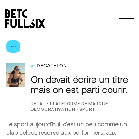
Lien vers la page d'accueil
RETOUR
DECATHLON
On
devait
écrire
un
titre
mais
on
est
parti
courir.
RETAIL
•
PLATEFORME DE MARQUE
•
DÉMOCRATISATION
•
SPORT
Le sport aujourd'hui, c'est un peu comme un
club select, réservé aux performers, aux