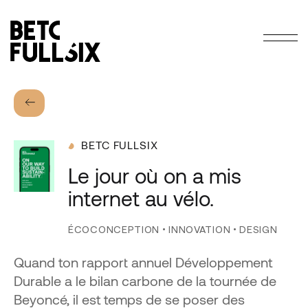
Lien vers la page d'accueil
RETOUR
BETC FULLSIX
Le
jour
où
on
a
mis
internet
au
vélo.
ÉCOCONCEPTION
•
INNOVATION
•
DESIGN
Quand ton rapport annuel Développement
Durable a le bilan carbone de la tournée de
Beyoncé, il est temps de se poser des